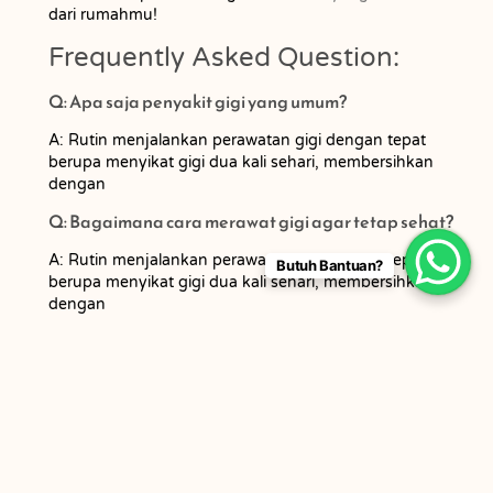
dari rumahmu!
Frequently Asked Question:
Q: Apa saja penyakit gigi yang umum?
A: Rutin menjalankan perawatan gigi dengan tepat
berupa menyikat gigi dua kali sehari, membersihkan
dengan
Q: Bagaimana cara merawat gigi agar tetap sehat?
A: Rutin menjalankan perawatan gigi dengan tepat
Butuh Bantuan?
berupa menyikat gigi dua kali sehari, membersihkan
dengan
benang gigi, berkumur dengan mouthwash, dan rutin
memeriksakan gigi ke dokter gigi minimal 6 bulan
sekali.
Q: Mengapa penting menjaga kesehatan gigi dan
mulut?
A: Kesehatan gigi dan mulut merupakan investasi
jangka panjang yang penting untuk menjamin