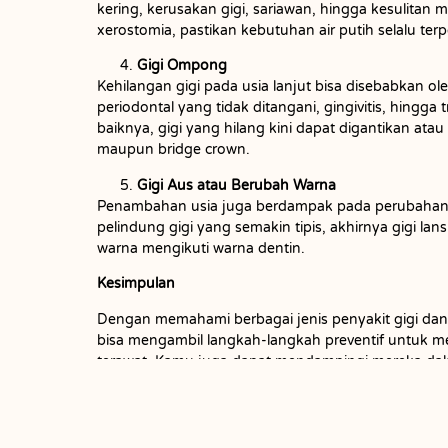
kering, kerusakan gigi, sariawan, hingga kesulitan
xerostomia, pastikan kebutuhan air putih selalu terp
Gigi Ompong
Kehilangan gigi pada usia lanjut bisa disebabkan ole
periodontal yang tidak ditangani, gingivitis, hingga
baiknya, gigi yang hilang kini dapat digantikan atau
maupun bridge crown.
Gigi Aus atau Berubah Warna
Penambahan usia juga berdampak pada perubahan st
pelindung gigi yang semakin tipis, akhirnya gigi la
warna mengikuti warna dentin.
Kesimpulan
Dengan memahami berbagai jenis penyakit gigi dan 
bisa mengambil langkah-langkah preventif untuk 
terawat. Kamu juga dapat mendampingi mereka dal
secara mandiri, rutin memeriksakan diri ke dokter gi
serta melakukan perawatan restoratif jika diperlukan
Untuk perawatan gigi secara rutin, kamu bisa mengunj