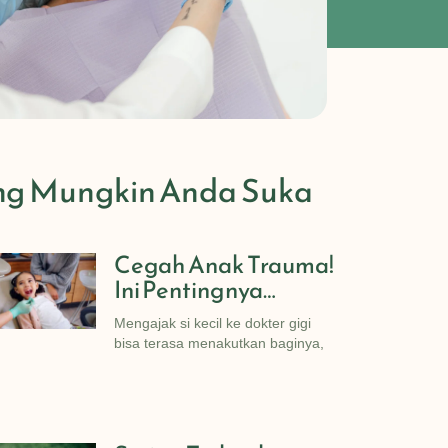
ng Mungkin Anda Suka
Cegah Anak Trauma!
Ini Pentingnya
Memilih Dokter Gigi
Mengajak si kecil ke dokter gigi
Anak Untuk Merawat
bisa terasa menakutkan baginya,
Giginya!