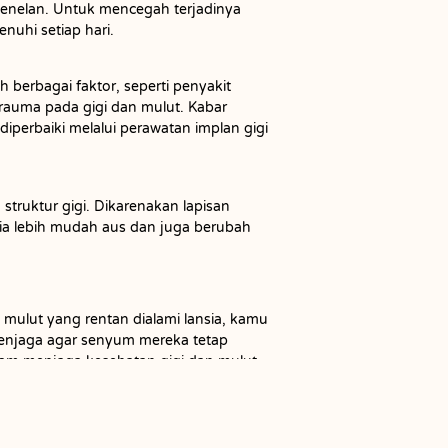
 menelan. Untuk mencegah terjadinya
enuhi setiap hari.
h berbagai faktor, seperti penyakit
 trauma pada gigi dan mulut. Kabar
 diperbaiki melalui perawatan implan gigi
ruktur gigi. Dikarenakan lapisan
nsia lebih mudah aus dan juga berubah
mulut yang rentan dialami lansia, kamu
menjaga agar senyum mereka tetap
am menjaga kesehatan gigi dan mulut
gi setidaknya setiap enam bulan sekali,
.
ungi IGGI Dental, klinik gigi terbaik