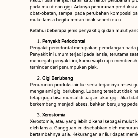
Faktor usia menjadi salah satu faktor perubahan pr
pada mulut dan gigi. Adanya penurunan produksi ai
obat-obatan, sampai pada perubahan komposisi pad
mulut lansia begitu rentan tidak seperti dulu.
Ketahui beberapa jenis penyakit gigi dan mulut yang
Penyakit Periodontal
Penyakit periodontal merupakan peradangan pada j
Penyakit ini umum terjadi pada lansia, terutama saa
mencegah penyakit ini, kamu wajib rajin membersihk
terhindar dari penumpukan plak.
Gigi Berlubang
Penurunan produksi air liur serta terjadinya resesi 
mengalami gigi berlubang. Lubang tersebut tidak h
tetapi juga bisa muncul di bagian akar gigi. Jika tid
berkembang menjadi abses, bahkan berujung pada 
Xerostomia
Xerostomia, atau yang lebih dikenal sebagai mulut 
oleh lansia. Gangguan ini disebabkan oleh menurunny
bertambahnya usia. Kekurangan air liur dapat memic