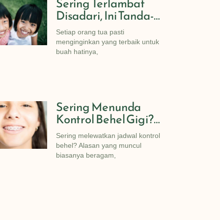
Sering Terlambat
Disadari, Ini Tanda-
Tanda Dini Saat Si
Setiap orang tua pasti
Kecil Butuh
menginginkan yang terbaik untuk
Perawatan Behel
buah hatinya,
Gigi!
Sering Menunda
Kontrol Behel Gigi?
Ketahui Dampaknya
Sering melewatkan jadwal kontrol
Untuk Struktur
behel? Alasan yang muncul
Gigimu!
biasanya beragam,