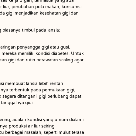
oses kerja organ, termasuk yang ada
r liur, perubahan pola makan, konsumsi
a gigi menjadikan kesehatan gigi dan
 biasanya timbul pada lansia:
aringan penyangga gigi atau gusi.
t mereka memiliki kondisi diabetes. Untuk
an gigi dan rutin perawatan scaling agar
gusi membuat lansia lebih rentan
anya terbentuk pada permukaan gigi,
ak segera ditangani, gigi berlubang dapat
tanggalnya gigi.
kering, adalah kondisi yang umum dialami
a produksi air liur seiring
u berbagai masalah, seperti mulut terasa